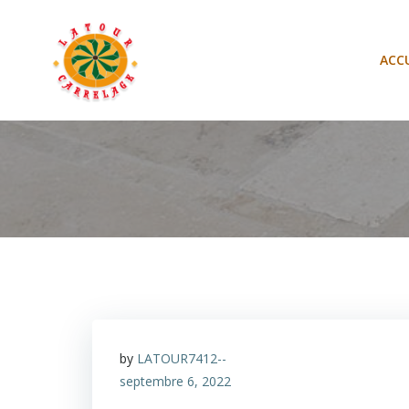
Aller
au
contenu
ACCU
by
LATOUR7412--
septembre 6, 2022