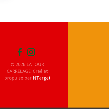
© 2026 LATOUR
CARRELAGE. Créé et
propulsé par
NTarget