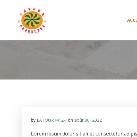
Aller
au
contenu
ACCU
by
LATOUR7412--
on
août 30, 2022
Lorem ipsum dolor sit amet consectetur adipisc