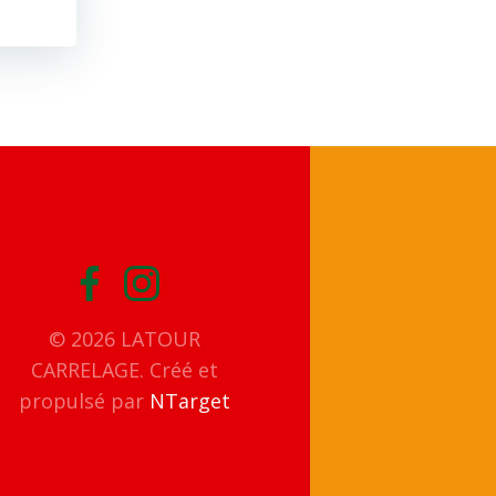
© 2026 LATOUR
CARRELAGE. Créé et
propulsé par
NTarget