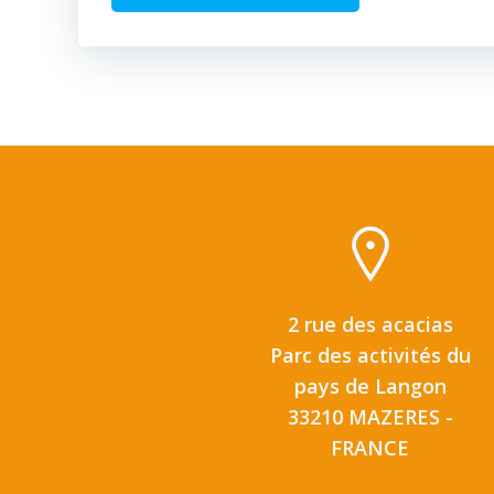
2 rue des acacias
Parc des activités du
pays de Langon
33210 MAZERES -
FRANCE